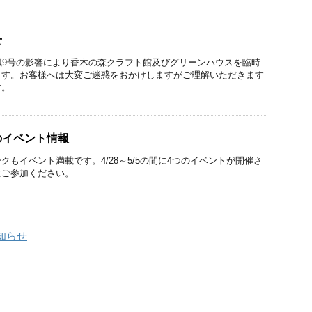
せ
風9号の影響により香木の森クラフト館及びグリーンハウスを臨時
ます。お客様へは大変ご迷惑をおかけしますがご理解いただきます
す。
のイベント情報
クもイベント満載です。4/28～5/5の間に4つのイベントが開催さ
にご参加ください。
知らせ