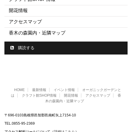
開花情報
アクセスマップ
香木の森園内・近隣マップ
購読する
HOME
最新情報
イベント情報
オーガニックガーデンと
は
クラフト館SHOP情報
開花情報
アクセスマップ
香
木の森園内・近隣マップ
〒696-0103島根県邑智郡邑南町矢上7154-10
TEL.0855‐95‐2369
アクセス解析ツールについて（
詳細はこちら
）