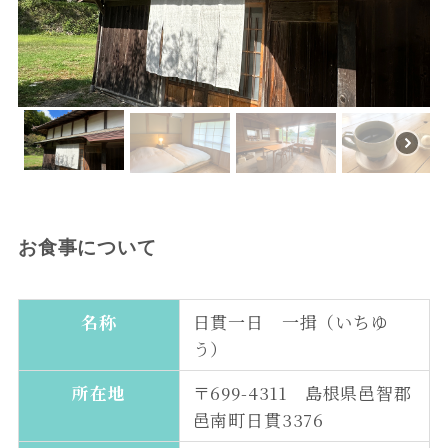
お食事について
名称
日貫一日 一揖（いちゆ
う）
所在地
〒699-4311 島根県邑智郡
邑南町日貫3376