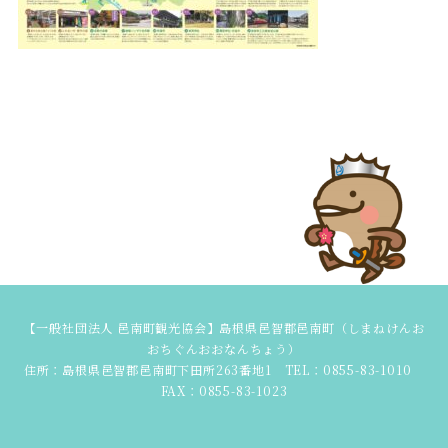
【一般社団法人 邑南町観光協会】島根県邑智郡邑南町（しまねけんお
おちぐんおおなんちょう）
住所：島根県邑智郡邑南町下田所263番地1 TEL：0855-83-1010
FAX：0855-83-1023