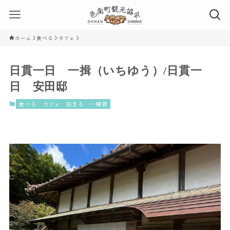
ホーム
食べる
カフェ
日貫一日 一揖（いちゆう）/日貫一
日 安田邸
食べる
カフェ
泊まる
一棟貸