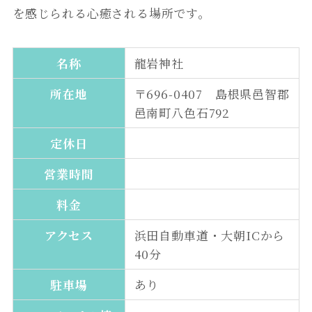
を感じられる心癒される場所です。
名称
龍岩神社
所在地
〒696-0407 島根県邑智郡
邑南町八色石792
定休日
営業時間
料金
アクセス
浜田自動車道・大朝ICから
40分
駐車場
あり