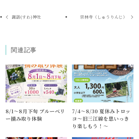
諏訪(すわ)神社
宗林寺（しゅうりんじ）
関連記事
8/1～8月下旬 ブルーベリ
7/4～8/30 夏休みトロッ
ー摘み取り体験
コ～旧三江線を思いっき
り楽しもう！～