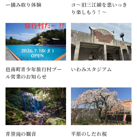
ー摘み取り体験
コ～旧三江線を思いっき
り楽しもう！～
邑南町青少年旅行村プー
いわみスタジアム
ル営業のお知らせ
青笹滝の観音
平原のしだれ桜