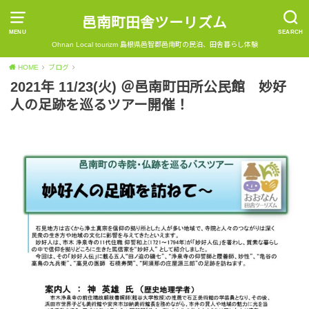
邑南町田舎ツーリズム
MENU
SEARCH
Ohnan Local tourizm 島根県邑智郡邑南町の民泊、田舎暮らし体験
HOME
ブログ
2021年 11/23(火) ＠邑南町田所公民館 妙好
人の足跡を巡るツアー開催！