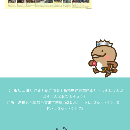
【一般社団法人 邑南町観光協会】島根県邑智郡邑南町（しまねけんお
おちぐんおおなんちょう）
住所：島根県邑智郡邑南町下田所263番地1 TEL：0855-83-1010
FAX：0855-83-1023