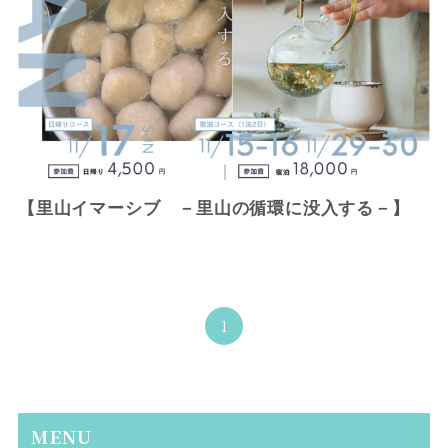
【里山イマーシブ －里山の循環に没入する－】
1
MENU